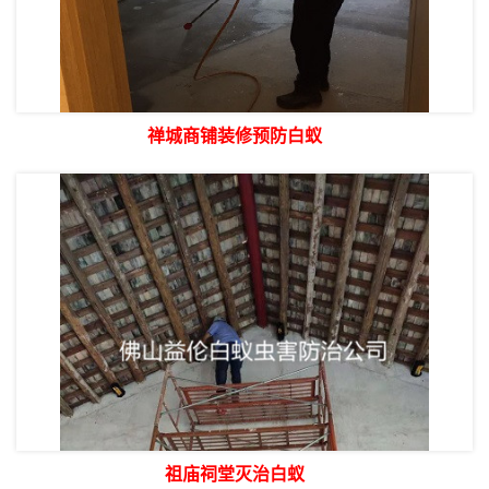
禅城商铺装修预防白蚁
祖庙祠堂灭治白蚁