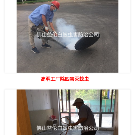
高明工厂除四害灭蚊虫