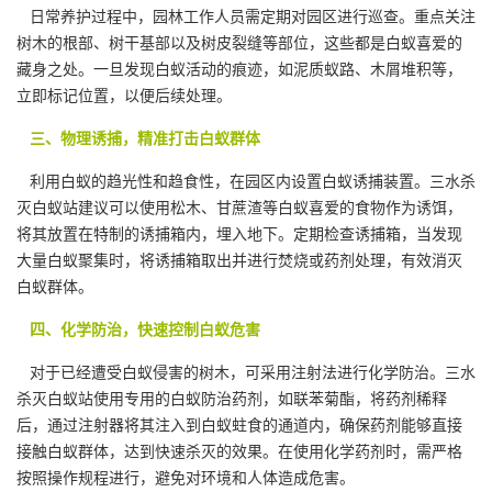
日常养护过程中，园林工作人员需定期对园区进行巡查。重点关注
树木的根部、树干基部以及树皮裂缝等部位，这些都是白蚁喜爱的
藏身之处。一旦发现白蚁活动的痕迹，如泥质蚁路、木屑堆积等，
立即标记位置，以便后续处理。
三、物理诱捕，精准打击白蚁群体
利用白蚁的趋光性和趋食性，在园区内设置白蚁
诱捕装置
。三水杀
灭白蚁站建议可以使用松木、甘蔗渣等白蚁喜爱的食物作为诱饵，
将其放置在特制的诱捕箱内，埋入地下。定期检查诱捕箱，当发现
大量白蚁聚集时，将诱捕箱取出并进行焚烧或药剂处理，有效消灭
白蚁群体。
四、化学防治，快速控制白蚁危害
对于已经遭受白蚁侵害的树木，可采用注射法进行化学防治。三水
杀灭白蚁站使用专用的白蚁防治药剂，如
联苯菊酯
，将药剂稀释
后，通过注射器将其注入到白蚁蛀食的通道内，确保药剂能够直接
接触白蚁群体，达到快速杀灭的效果。在使用化学药剂时，需严格
按照操作规程进行，避免对环境和人体造成危害。