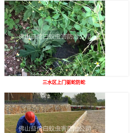
三水区上门驱蛇防蛇