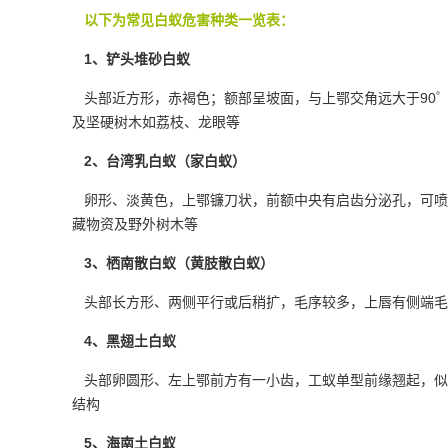
以下为常见白蚁危害种类一览表：
1、铲头堆砂白蚁
头部近方形，赤褐色；额部呈坡面，与上鄂交角远大于90
及坚硬树木如荔枝、龙眼等
2、台湾乳白蚁（家白蚁）
卵形、淡黄色，上鄂镰刀状，前额中央有启齿分泌孔，可喷
藏物资及野外树木等
3、栖南散白蚁（黄肢散白蚁）
头部长方形、两侧平行或后稍扩，毛序较多，上唇有侧端毛
4、黑翅土白蚁
头部卵圆形、左上鄂前方有一小齿，工蚁单型前缘翘起，似
结构
5、海南土白蚁