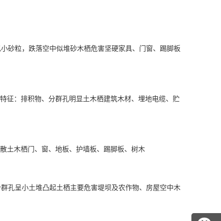
似小砂粒，跌落空中似堆砂木栖
危害
坚硬家具、门窗、踢脚板
特征：排积物、分群孔明显土木栖建筑木材、埋地电缆、贮
散土木栖门、窗、地板、护墙板、踢脚板、树木
分群孔呈小土堆凸起土栖主要危害堤坝及农作物、房屋空中木