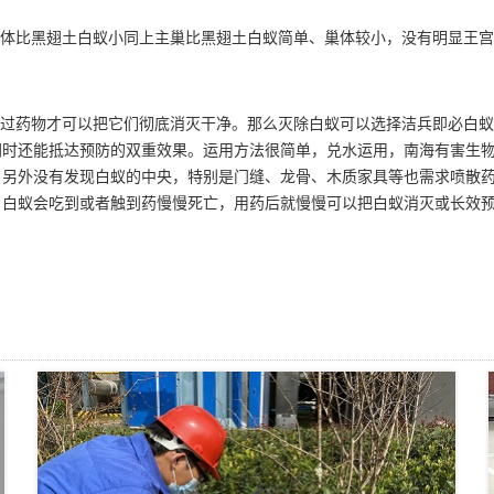
体比黑翅土白蚁小同上主巢比黑翅土白蚁简单、巢体较小，没有明显王宫
过药物才可以把它们彻底消灭干净。那么灭除白蚁可以选择洁兵即必
白蚁
时还能抵达预防的双重效果。运用方法很简单，兑水运用，南海有害生物
，另外没有发现白蚁的中央，特别是门缝、龙骨、木质家具等也需求喷散
，白蚁会吃到或者触到药慢慢死亡，用药后就慢慢可以把白蚁消灭或长效