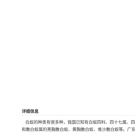
详细信息
白蚁的种类有很多种，我国已知有白蚁四科、四十七属、四
和散白蚁属的黑胸散白蚁、黄胸散白蚁、堆沙散白蚁等。广