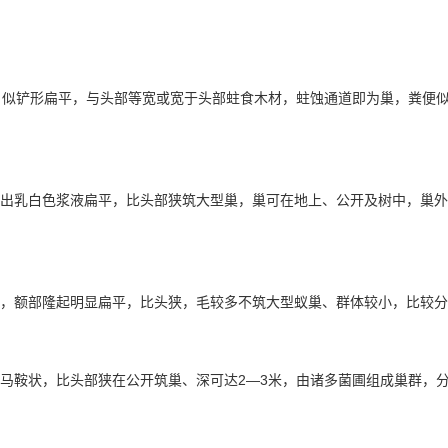
゜似铲形扁平，与头部等宽或宽于头部蛀食木材，蛀蚀通道即为巢，粪便
出乳白色浆液扁平，比头部狭筑大型巢，巢可在地上、公开及树中，巢外
，额部隆起明显扁平，比头狭，毛较多不筑
大型蚁巢
、群体较小，比较分
马鞍状，比头部狭在公开筑巢、深可达2—3米，由诸多菌圃组成巢群，