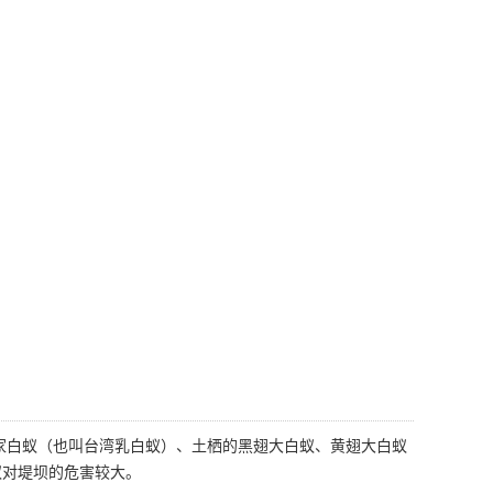
家白蚁（也叫台湾乳白蚁）、土栖的黑翅大白蚁、黄翅大白蚁
蚁对堤坝的危害较大。