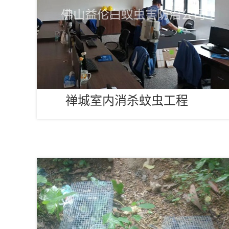
禅城室内消杀蚊虫工程