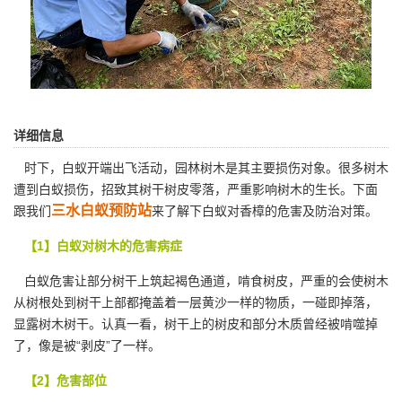
详细信息
时下，白蚁开端出飞活动，园林树木是其主要损伤对象。很多树木
遭到白蚁损伤，招致其树干树皮零落，严重影响树木的生长。下面
三水白蚁预防站
跟我们
来了解下白蚁对香樟的危害及防治对策。
【1】白蚁对树木的危害病症
白蚁危害让部分树干上筑起褐色通道，啃食树皮，严重的会使树木
从树根处到树干上部都掩盖着一层黄沙一样的物质，一碰即掉落，
显露树木树干。认真一看，树干上的树皮和部分木质曾经被啃噬掉
了，像是被“剥皮”了一样。
【2】危害部位