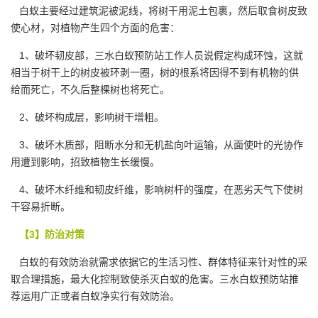
白蚁主要经过建筑泥被泥线，将树干用泥土包裹，然后取食树皮致
使心材，对植物产生四个方面的危害：
1、破坏韧皮部，三水白蚁预防站工作人员说假定构成环蚀，这就
相当于树干上的树皮被环剥一圈，树的根系将因得不到有机物的供
给而死亡，不久后整棵树也将死亡。
2、破坏构成层，影响树干增粗。
3、破坏木质部，阻断水分和无机盐向叶运输，从面使叶的光协作
用遭到影响，招致植物生长缓慢。
4、破坏木纤维和韧皮纤维，影响树杆的强度，在恶劣天气下使树
干容易折断。
【3】防治对策
白蚁的有效防治就需求依据它的生活习性、群体特征来针对性的采
取
合理措施
，最大化控制致使杀灭白蚁的危害。三水白蚁预防站推
荐运用广正或者白蚁净实行有效防治。