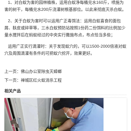
1、对白蚁为害的园林植株，运用白蚁净每桶兑水160斤，喷施为
害的树干，每桶兑水200斤浇灌树根基部位。以此来彻底
灭杀白蚁
。
2、关于白蚁为害时可以运用广正毒饵法：运用白蚁喜食的面包
屑、麸皮或碎草等，三水白蚁预防站按照1份药二份饵料的比例加少
量水搅拌后在蚂蚁经过的中央实行撒施布点，布点恰当多些；
运用广正实行滴灌时：关于发现蚁穴的，可以1500-2000倍液对蚁
穴及周围滴灌有条件的可把蚁穴挖开，效果更好。
上一页：
佛山办公室除虫灭蟑螂
下一页：
禅城区红火蚁消杀工程
相关产品