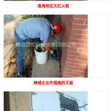
南海校区灭红火蚁
禅城企业外围施药灭鼠