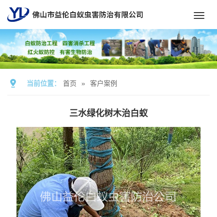
Toggl
navig
当前位置：
首页
»
客户案例
三水绿化树木治白蚁