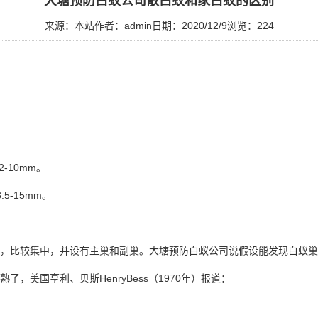
大塘预防白蚁公司散白蚁和家白蚁的区别
来源：本站
作者：admin
日期：2020/12/9
浏览：
224
-10mm。
-15mm。
，比较集中，并设有主巢和副巢。大塘预防白蚁公司说假设能发现
白蚁巢
美国亨利、贝斯HenryBess（1970年）报道：