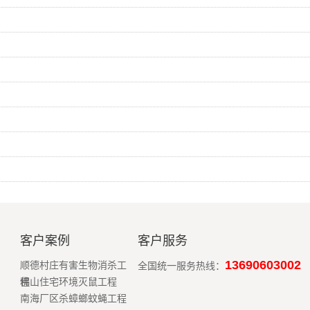
客户案例
客户服务
13690603002
顺德村庄有害生物消杀工
全国统一服务热线：
程
佛山住宅环境灭鼠工程
南海厂区杀蟑螂蚊蝇工程