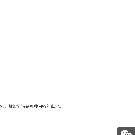
穴
，就能分清是哪种白蚁的巢穴。