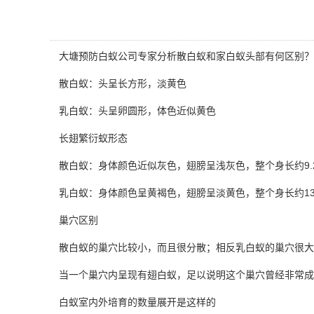
大塘预防白蚁公司
专家分析散白蚁和家白蚁头部有何区别？
散白蚁：头呈长方形，淡黄色
乳白蚁：头呈卵圆形，体色近似黄色
长翅繁衍蚁形态
散白蚁：身体颜色近似灰色，翅膀呈浅灰色，整个身长约9.2
乳白蚁：身体颜色呈黄褐色，翅膀呈淡黄色，整个身长约13.5
巢穴区别
散白蚁的巢穴比较小，而且很分散；相反乳白蚁的巢穴很大
当一个巢穴内呈现有翅白蚁，足以说明这个巢穴曾经非常成熟了，
白蚁室内外培育的数量展开是这样的