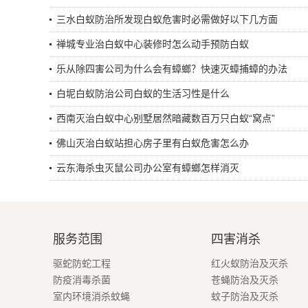
三水白蚁防治所发现白蚁危害时必需做好以下几方面
禅城专业治白蚁中心装修时怎么动手预防白蚁
乐从除四害公司为什么会有蟑螂？快速灭蟑捕蟑的办法
白坭白蚁防治公司白蚁的生活习性是什么
西南灭治白蚁中心别墅居然暗藏数百万只白蚁“窝点”
佛山灭治白蚁站担心房子里有白蚁危害怎么办
云东海杀虫灭鼠公司办公室有蟑螂怎样消灭
服务范围
四害消杀
驱蛇防蛇工程
红火蚁防治及灭杀
防疫消毒杀菌
苍蝇防治及灭杀
室内环境消杀蚊蝇
蚊子防治及灭杀