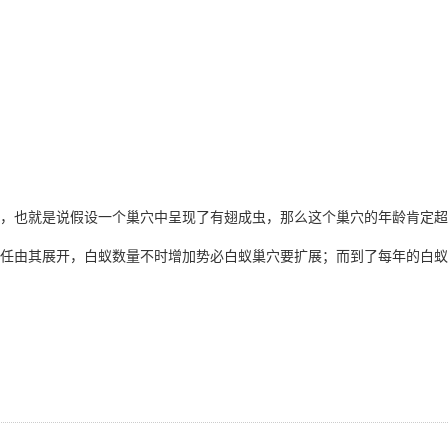
，也就是说假设一个巢穴中呈现了
有翅成虫
，那么这个巢穴的年龄肯定超
任由其展开，白蚁数量不时增加势必白蚁巢穴要扩展；而到了每年的白蚁