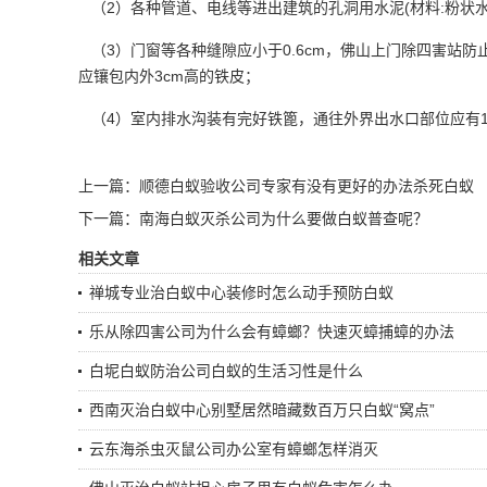
（2）各种管道、电线等进出建筑的孔洞用水泥(材料:粉状
（3）门窗等各种缝隙应小于0.6cm，佛山上门除四害站防
应镶包内外3cm高的铁皮；
（4）室内排水沟装有完好铁篦，通往外界出水口部位应有1.3*1
上一篇：
顺德白蚁验收公司专家有没有更好的办法杀死白蚁
下一篇：
南海白蚁灭杀公司为什么要做白蚁普查呢？
相关文章
禅城专业治白蚁中心装修时怎么动手预防白蚁
乐从除四害公司为什么会有蟑螂？快速灭蟑捕蟑的办法
白坭白蚁防治公司白蚁的生活习性是什么
西南灭治白蚁中心别墅居然暗藏数百万只白蚁“窝点”
云东海杀虫灭鼠公司办公室有蟑螂怎样消灭