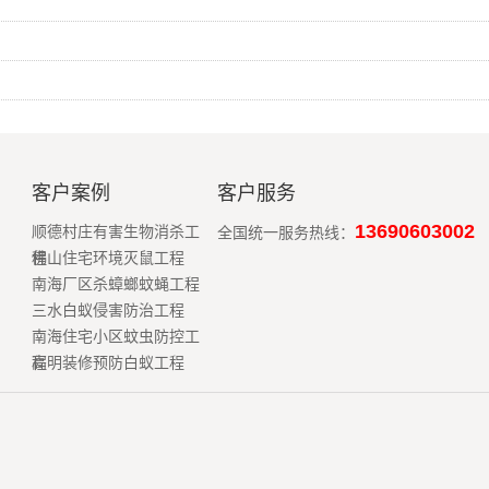
客户案例
客户服务
13690603002
顺德村庄有害生物消杀工
全国统一服务热线：
程
佛山住宅环境灭鼠工程
南海厂区杀蟑螂蚊蝇工程
三水白蚁侵害防治工程
南海住宅小区蚊虫防控工
程
高明装修预防白蚁工程