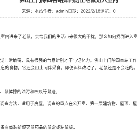
佛山上门除四害站如何防止老鼠进入室内
来源：本站
作者：admin
日期：2022/2/18
浏览：
0
定室内进来了老鼠，会给我们的生活带来很大的干扰，那么如何找到
进入
觉非常敏锐，具有很强的气息辨别才干与记忆力。佛山上门除四害站工作
气息的食物，它还会阻止同伴采食。即便饵料改动了，老鼠还是不会吃的
、鼠体擦的油污和咬痕等鼠迹。
调查方法
，适用于房屋，调查的重点在公开室、第一层建筑物、屋顶、屋
年备有盛装新颖灭鼠药品的鼠盒或粘鼠板。