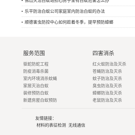
佛山灭治白蚁站担心房子里有白蚁危害怎么办
乐平防治白蚁公司家庭室内防治白蚁的办法
顺德害虫防控中心如何趁着冬季，提早预防蟑螂
服务范围
四害消杀
驱蛇防蛇工程
红火蚁防治及灭杀
防疫消毒杀菌
苍蝇防治及灭杀
室内环境消杀蚊蝇
蚊子防治及灭杀
家居灭治白蚁
臭虫防治及灭杀
装修预防白蚁
蟑螂防治及灭杀
新建房屋白蚁预防
老鼠防治及灭杀
友情链接：
材料的表征检测
无线通信