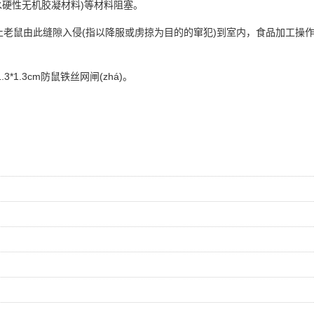
水硬性无机胶凝材料)等材料阻塞。
止老鼠由此缝隙入侵(指以降服或虏掠为目的的窜犯)到室内，
食品加工
操
.3cm防鼠铁丝网闸(zhá)。