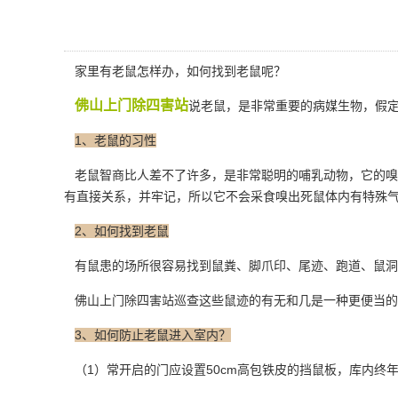
家里有老鼠怎样办，如何找到老鼠呢？
佛山上门除四害站
说老鼠，是非常重要的病媒生物，假
1、老鼠的习性
老鼠智商比人差不了许多，是非常聪明的哺乳动物，它的嗅
有直接关系，并牢记，所以它不会采食嗅出死鼠体内有特殊
2、如何找到老鼠
有鼠患的场所很容易找到鼠粪、脚爪印、尾迹、跑道、鼠洞
佛山上门除四害站巡查这些鼠迹的有无和几是一种更便当的
3、如何防止老鼠进入室内？
（1）常开启的门应设置50cm高包铁皮的挡鼠板，库内终