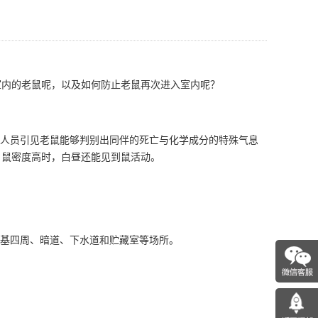
室内
的老鼠呢，以及如何防止老鼠再次进入室内呢？
人员引见老鼠能够判别出同伴的死亡与化学成分的
特殊气息
。鼠密度高时，白昼还能见到鼠活动。
基四周、暗道、下水道和贮藏室等场所。